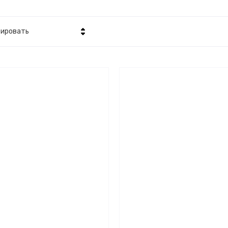
ировать
Цена - убывание
Цена - возрастание
Название - Я-А
Название - А-Я